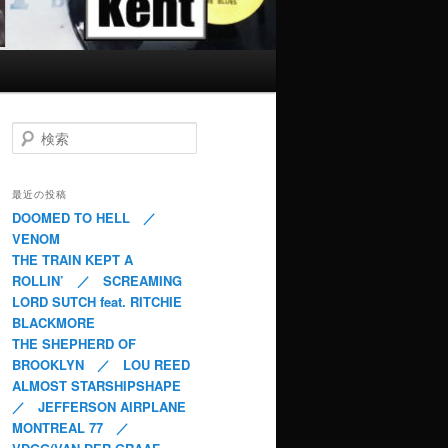
検索
最近の投稿
DOOMED TO HELL ／
VENOM
THE TRAIN KEPT A
ROLLIN’ ／ SCREAMING
LORD SUTCH feat. RITCHIE
BLACKMORE
THE SHEPHERD OF
BROOKLYN ／ LOU REED
ALMOST STARSHIPSHAPE
／ JEFFERSON AIRPLANE
MONTREAL 77 ／