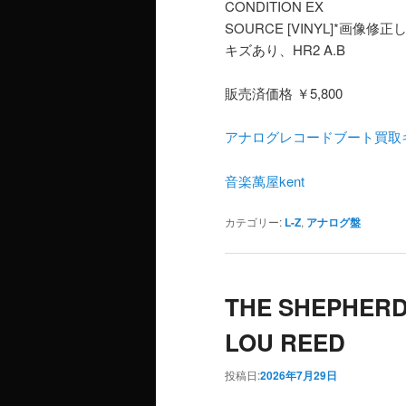
CONDITION EX
SOURCE [VINYL]*画像
キズあり、HR2 A.B
販売済価格 ￥5,800
アナログレコードブート買取
音楽萬屋kent
カテゴリー:
L-Z
,
アナログ盤
THE SHEPHE
LOU REED
投稿日:
2026年7月29日