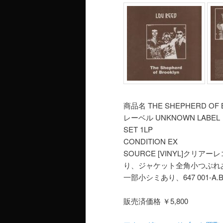
商品名 THE SHEPHERD OF 
レーベル UNKNOWN LABEL
SET 1LP
CONDITION EX
SOURCE [VINYL]ク
り、ジャケット全角小つぶれ
一部小シミあり、647 001-A.B
販売済価格 ￥5,800