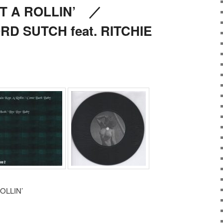
PT A ROLLIN’ ／
D SUTCH feat. RITCHIE
OLLIN’