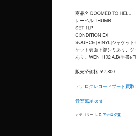
商品名 DOOMED TO HELL
レーベル THUMB
SET 1LP
CONDITION EX
SOURCE [VINYL]ジ
ケット表面下部シミあり、ジ
あり、WEN 1102 A.B(手書)/FE
販売済価格 ￥7,800
アナログレコードブート買取
音楽萬屋kent
カテゴリー:
L-Z
,
アナログ盤