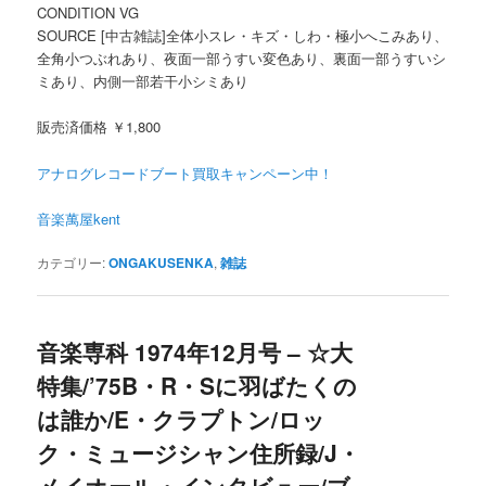
CONDITION VG
SOURCE [中古雑誌]全体小スレ・キズ・しわ・極小へこみあり、
全角小つぶれあり、夜面一部うすい変色あり、裏面一部うすいシ
ミあり、内側一部若干小シミあり
販売済価格 ￥1,800
アナログレコードブート買取キャンペーン中！
音楽萬屋kent
カテゴリー:
ONGAKUSENKA
,
雑誌
音楽専科 1974年12月号 – ☆大
特集/’75B・R・Sに羽ばたくの
は誰か/E・クラプトン/ロッ
ク・ミュージシャン住所録/J・