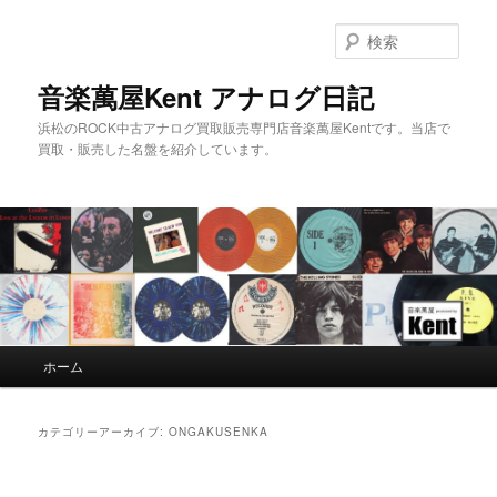
検
索
音楽萬屋Kent アナログ日記
浜松のROCK中古アナログ買取販売専門店音楽萬屋Kentです。当店で
買取・販売した名盤を紹介しています。
メインメニュー
ホーム
メインコンテンツへ移動
サブコンテンツへ移動
カテゴリーアーカイブ:
ONGAKUSENKA