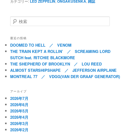
カテゴリー:
LED ZEPPELIN
,
ONGAKUSENKA
,
雑誌
検索
最近の投稿
DOOMED TO HELL ／ VENOM
THE TRAIN KEPT A ROLLIN’ ／ SCREAMING LORD
SUTCH feat. RITCHIE BLACKMORE
THE SHEPHERD OF BROOKLYN ／ LOU REED
ALMOST STARSHIPSHAPE ／ JEFFERSON AIRPLANE
MONTREAL 77 ／ VDGG(VAN DER GRAAF GENERATOR)
アーカイブ
2026年7月
2026年6月
2026年5月
2026年4月
2026年3月
2026年2月