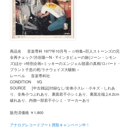
商品名 音楽専科 1977年10月号 – ☆特集=巨人ストーンズの完
全再チェック/渋谷陽一N・Yインタビューの旅(ジーン・シモン
ズ)ほか ○特別企画=ミッキーのエンジェル脱退の真相/ロバート・
プラント子息の死/ラナウェイズ大騒動 –
レーベル 音楽専科社
CONDITION VG
SOURCE [中古雑誌]付録なし/全体小スレ・小キズ・しわあ
り、全角小つぶれあり、裏面若干小シミあり、裏面左端上4.2cm
破れあり、内側一部若干小シミ・マーカーあり
販売済価格 ￥1,800
アナログレコードブート買取キャンペーン中！