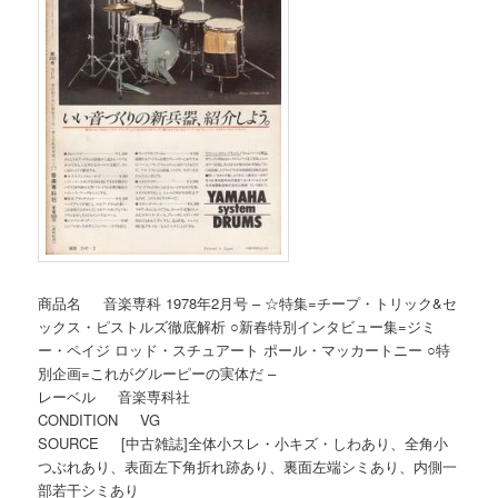
商品名 音楽専科 1978年2月号 – ☆特集=チープ・トリック&セ
ックス・ピストルズ徹底解析 ○新春特別インタビュー集=ジミ
ー・ペイジ ロッド・スチュアート ポール・マッカートニー ○特
別企画=これがグルーピーの実体だ –
レーベル 音楽専科社
CONDITION VG
SOURCE [中古雑誌]全体小スレ・小キズ・しわあり、全角小
つぶれあり、表面左下角折れ跡あり、裏面左端シミあり、内側一
部若干シミあり