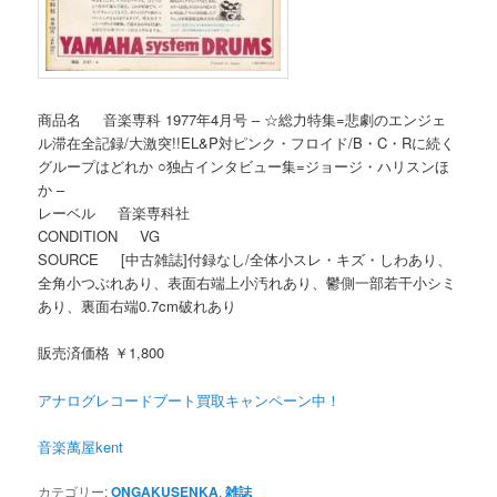
商品名 音楽専科 1977年4月号 – ☆総力特集=悲劇のエンジェ
ル滞在全記録/大激突!!EL&P対ピンク・フロイド/B・C・Rに続く
グループはどれか ○独占インタビュー集=ジョージ・ハリスンほ
か –
レーベル 音楽専科社
CONDITION VG
SOURCE [中古雑誌]付録なし/全体小スレ・キズ・しわあり、
全角小つぶれあり、表面右端上小汚れあり、鬱側一部若干小シミ
あり、裏面右端0.7cm破れあり
販売済価格 ￥1,800
アナログレコードブート買取キャンペーン中！
音楽萬屋kent
カテゴリー:
ONGAKUSENKA
,
雑誌