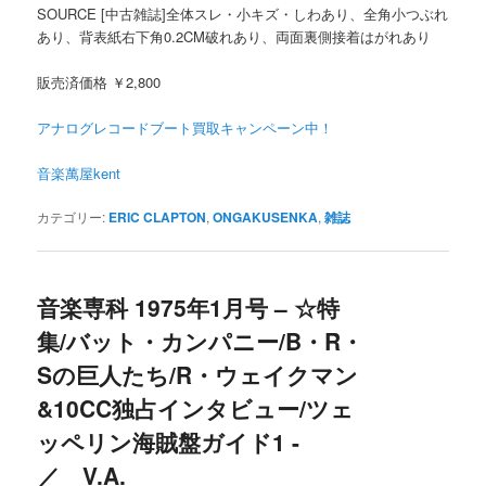
SOURCE [中古雑誌]全体スレ・小キズ・しわあり、全角小つぶれ
あり、背表紙右下角0.2CM破れあり、両面裏側接着はがれあり
販売済価格 ￥2,800
アナログレコードブート買取キャンペーン中！
音楽萬屋kent
カテゴリー:
ERIC CLAPTON
,
ONGAKUSENKA
,
雑誌
音楽専科 1975年1月号 – ☆特
集/バット・カンパニー/B・R・
Sの巨人たち/R・ウェイクマン
&10CC独占インタビュー/ツェ
ッペリン海賊盤ガイド1 -
／ V.A.