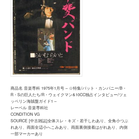
商品名 音楽専科 1975年1月号 – ☆特集/バット・カンパニー/B・
R・Sの巨人たち/R・ウェイクマン&10CC独占インタビュー/ツェ
ッペリン海賊盤ガイド1 –
レーベル 音楽専科社
CONDITION VG
SOURCE [中古雑誌]全体スレ・キズ・若干しわあり、全角小つぶ
れあり、両面全辺小へこみあり、両面裏側接着はがれあり、内側
一部マーカーあり