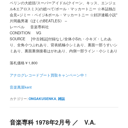
ペリンの大総括/スーパーアイドル(クイーン、キッス、エンジェ
ル&エアロスミス)の総べて/ポール・マッカートニー ☆本誌独占
会見=ジミー・ペイジ&ポール・マッカートニー ☆好評連載小説*
片岡義男著《ぼくのBEATLES》 –
レーベル 音楽専科社
CONDITION VG
SOURCE [中古雑誌]付録なし/全体小Sれ・小キズ・しわあ
り、全角小つぶれあり、背表紙極小シミあり、裏面一部うすいシ
ミあり、裏面裏側接着はがれあり、内側一部ライン・小シミあり
落札価格￥1,800
アナログレコードブート買取キャンペーン中！
音楽萬屋kent
カテゴリー:
ONGAKUSENKA
,
雑誌
音楽専科 1978年2月号 ／ V.A.