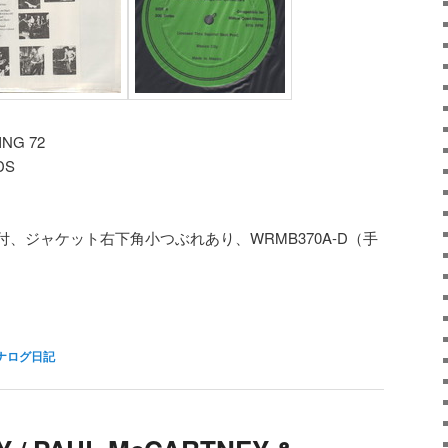
NG 72
DS
リンク付、ジャケット右下角小つぶれあり、WRMB370A-D（手
ナログ日記