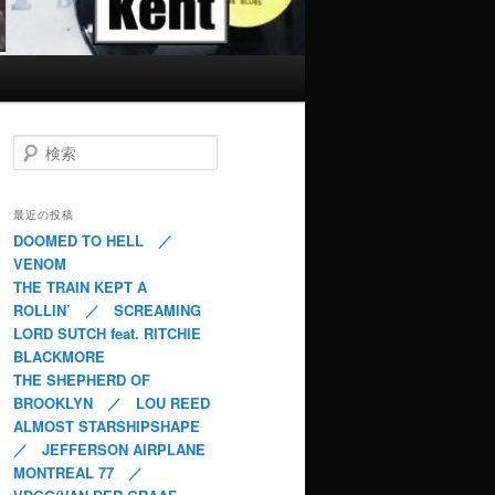
検索
最近の投稿
DOOMED TO HELL ／
VENOM
THE TRAIN KEPT A
ROLLIN’ ／ SCREAMING
LORD SUTCH feat. RITCHIE
BLACKMORE
THE SHEPHERD OF
BROOKLYN ／ LOU REED
ALMOST STARSHIPSHAPE
／ JEFFERSON AIRPLANE
MONTREAL 77 ／