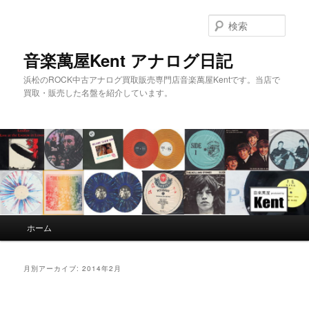
検
索
音楽萬屋Kent アナログ日記
浜松のROCK中古アナログ買取販売専門店音楽萬屋Kentです。当店で
買取・販売した名盤を紹介しています。
メインメニュー
ホーム
メインコンテンツへ移動
サブコンテンツへ移動
月別アーカイブ:
2014年2月