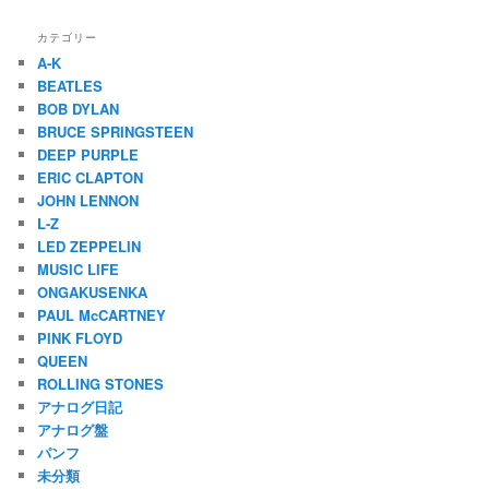
カテゴリー
A-K
BEATLES
BOB DYLAN
BRUCE SPRINGSTEEN
DEEP PURPLE
ERIC CLAPTON
JOHN LENNON
L-Z
LED ZEPPELIN
MUSIC LIFE
ONGAKUSENKA
PAUL McCARTNEY
PINK FLOYD
QUEEN
ROLLING STONES
アナログ日記
アナログ盤
パンフ
未分類