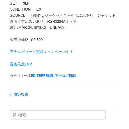
SET 3LP
CONDITION EX
SOURCE [VINYL]ジャケット全角小つぶれあり、ジャケット
両面うすいスレあり、RSR3224A-F（手
書）/MAR.24.1973,OFFENBACH
販売済価格 ￥5,800
アナログブート買取キャンペーン中！
音楽萬屋kent
カテゴリー:
LED ZEPPELIN
,
アナログ日記
投稿ナビゲーション
←
古い投稿
検索