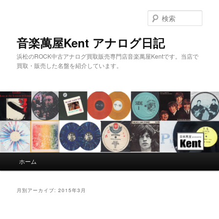
検
索
音楽萬屋Kent アナログ日記
浜松のROCK中古アナログ買取販売専門店音楽萬屋Kentです。当店で
買取・販売した名盤を紹介しています。
メインメニュー
ホーム
メインコンテンツへ移動
サブコンテンツへ移動
月別アーカイブ:
2015年3月